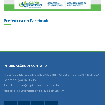
Prefeitura no Facebook
INFORMAÇÕES DE CONTATO
Praça 9 de Maio, Bairro Oliveira, Capim Grosso – Ba. CEP: 44695-000,
Telefone: (74) 3651-2453
E-mail:
contato@capimgrosso.ba.gov.br
Horário de Atendimento: Das 8h às 17h.