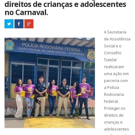
direitos de crianças e adolescentes
no Carnaval.
A Secretaria
de Assistência
Social e o
Conselho
Tutelar
realizaram
uma ação em
parceria com
a Policia
Rodoviaria
Federal.
Proteger os
direitos de
crianças e
adolescentes