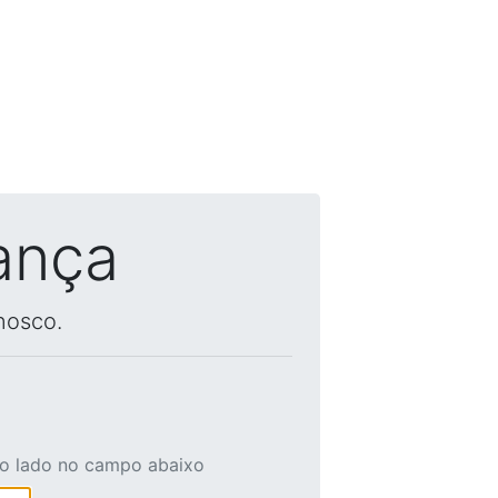
ança
nosco.
ao lado no campo abaixo