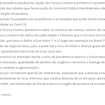
bsecretária Estadual de Saúde, Dra Tereza Cristina e prefeitos e secretár
úde das cidades que fazem parte do Consórcio Público Interfederativo d
 Região de Jacobina.
reunião foi pautada nas assistências e as medidas que estão sendo tom
mbate ao Covid-19.
a Tereza Cristina questionou sobre os números de vacinas, número de c
ivos e número de óbitos em cada cidade e informou que o Governo do Es
, que levou a Bahia a ficar entre 1° e 2° lugar em vacinação no Brasil. 
o da segunda dose, pois, a partir daí o risco de morte e doença grave d
o abandonem este modo de viver, esse ano.
ronavírus no município desde o início da pandemia e explicou o funcionam
vacinação, quantidade de cilindros de oxigênio e em breve a entrega de
 no combate a aglomerações.
s por se tratarem apenas de referenciais, explicando que a doença é inv
streamento do vírus. Informou que a Bahia diminuiu de 22 mil casos ativo
m 84%, com diminuição da fila de espera e a região de Jacobina se encont
 o povo.