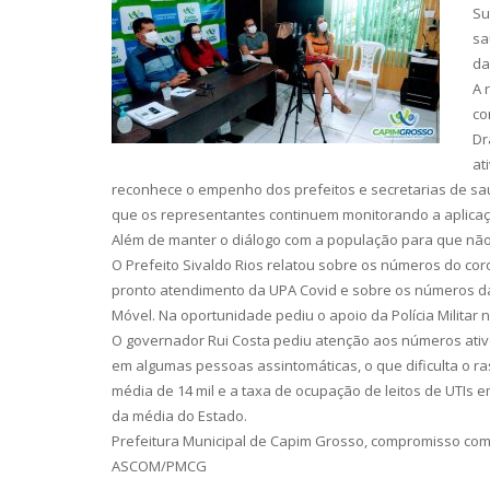
Su
sa
da
A 
co
Dr
at
reconhece o empenho dos prefeitos e secretarias de saúde
que os representantes continuem monitorando a aplicaçã
Além de manter o diálogo com a população para que nã
O Prefeito Sivaldo Rios relatou sobre os números do co
pronto atendimento da UPA Covid e sobre os números da 
Móvel. Na oportunidade pediu o apoio da Polícia Militar
O governador Rui Costa pediu atenção aos números ativo
em algumas pessoas assintomáticas, o que dificulta o ra
média de 14 mil e a taxa de ocupação de leitos de UTIs e
da média do Estado.
Prefeitura Municipal de Capim Grosso, compromisso com
ASCOM/PMCG