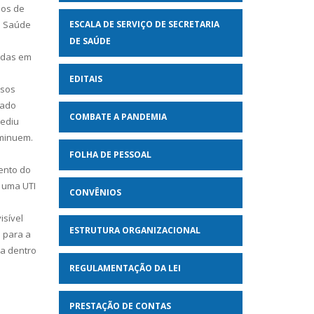
ios de
e Saúde
ESCALA DE SERVIÇO DE SECRETARIA
DE SAÚDE
adas em
EDITAIS
asos
tado
COMBATE A PANDEMIA
Pediu
iminuem.
FOLHA DE PESSOAL
ento do
 uma UTI
CONVÊNIOS
isível
ESTRUTURA ORGANIZACIONAL
s para a
ra dentro
REGULAMENTAÇÃO DA LEI
PRESTAÇÃO DE CONTAS