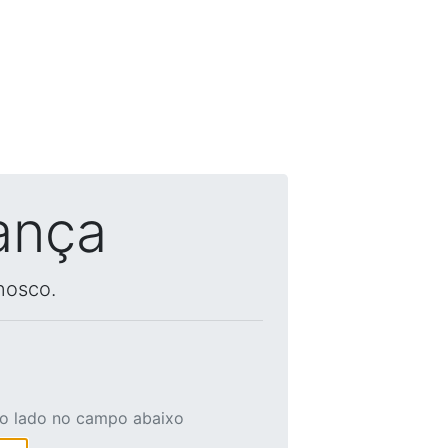
ança
nosco.
ao lado no campo abaixo