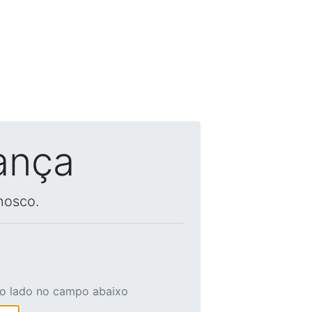
ança
nosco.
ao lado no campo abaixo