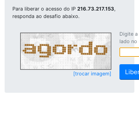
Para liberar o acesso
do IP
216.73.217.153
,
responda ao desafio abaixo.
Digite 
lado no
[trocar imagem]