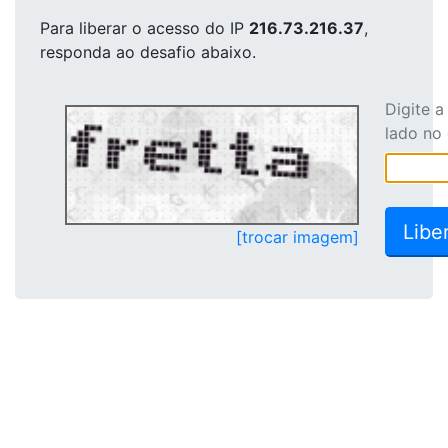
Para liberar o acesso
do IP
216.73.216.37
,
responda ao desafio abaixo.
Digite 
lado no
[trocar imagem]