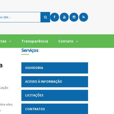
ltas
Transparência
Contato
Serviços
a
OUVIDORIA
o
ACESSO À INFORMAÇÃO
ucação
LICITAÇÕES
tre eles
CONTRATOS
o