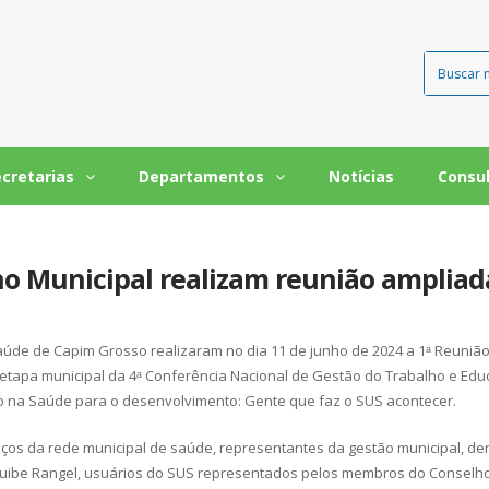
ecretarias
Departamentos
Notícias
Consu
ho Municipal realizam reunião ampliad
aúde de Capim Grosso realizaram no dia 11 de junho de 2024 a 1ᵃ Reuniã
tapa municipal da 4ᵃ Conferência Nacional de Gestão do Trabalho e Ed
o na Saúde para o desenvolvimento: Gente que faz o SUS acontecer.
ços da rede municipal de saúde, representantes da gestão municipal, den
Máguibe Rangel, usuários do SUS representados pelos membros do Conselh