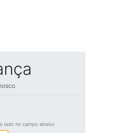
ança
nosco.
ao lado no campo abaixo