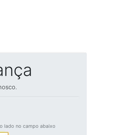
ança
nosco.
ao lado no campo abaixo