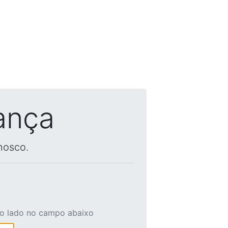
ança
nosco.
ao lado no campo abaixo